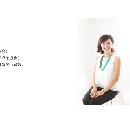
協会）
掃収納協会）
事監修も多数。