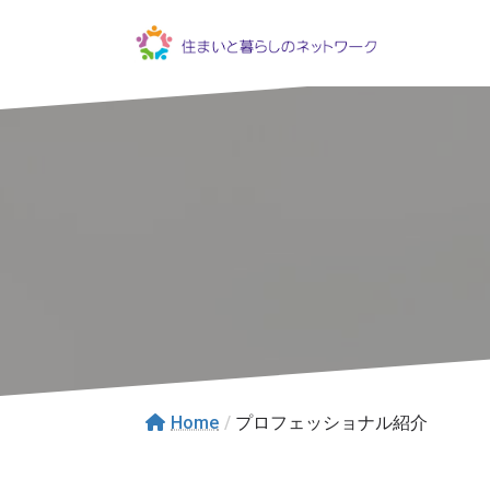
コ
ナ
ン
ビ
テ
ゲ
ン
ー
ツ
シ
へ
ョ
ス
ン
キ
に
ッ
移
プ
動
Home
/
プロフェッショナル紹介